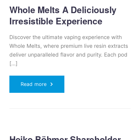
Whole Melts A Deliciously
Irresistible Experience
Discover the ultimate vaping experience with
Whole Melts, where premium live resin extracts
deliver unparalleled flavor and purity. Each pod
[…]
Read more
Heiko Böhmer Shareholder