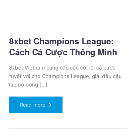
8xbet Champions League:
Cách Cá Cược Thông Minh
8xbet Vietnam cung cấp các cơ hội cá cược
tuyệt vời cho Champions League, giải đấu câu
lạc bộ bóng […]
Read more