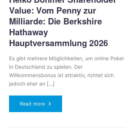
Value: Vom Penny zur
Milliarde: Die Berkshire
Hathaway
Hauptversammlung 2026
Es gibt mehrere Möglichkeiten, um online Poker
in Deutschland zu spielen. Der
Willkommensbonus ist attraktiv, richtet sich
jedoch eher an […]
Read more