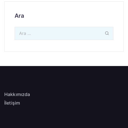
Ara
Hakkımızda
İletişim