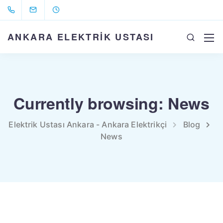
ANKARA ELEKTRİK USTASI
Currently browsing: News
Elektrik Ustası Ankara - Ankara Elektrikçi
Blog
News