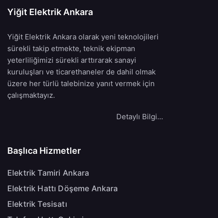
Yiğit Elektrik Ankara
Yiğit Elektrik Ankara olarak yeni teknolojileri
sürekli takip etmekte, teknik ekipman
yeterliliğimizi sürekli arttırarak sanayi
kuruluşları ve ticarethaneler de dahil olmak
üzere her türlü talebinize yanıt vermek için
çalışmaktayız.
Detaylı Bilgi…
Başlıca Hizmetler
Elektrik Tamiri Ankara
Elektrik Hattı Döşeme Ankara
Elektrik Tesisatı